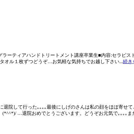
0時■対象:グラーティアハンドトリートメント講座卒業生■内容:セ
スタオル１枚ずつどうぞ…お気軽な気持ちでお越し下さい...
続き
気に退院して行った｡｡｡｡最後にしげのさんは私の顔をほほ寄せ
^*)/ …退院おめでとうございます。どうぞお元気で｡｡｡｡また