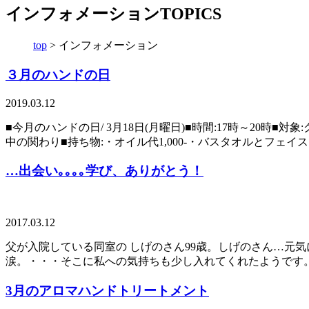
インフォメーション
TOPICS
top
>
インフォメーション
３月のハンドの日
2019.03.12
■今月のハンドの日/ 3月18日(月曜日)■時間:17時～2
中の関わり■持ち物:・オイル代1,000-・バスタオルとフェイ
…出会い｡｡｡｡学び、ありがとう！
2017.03.12
父が入院している同室の しげのさん99歳。しげのさん…元
涙。・・・そこに私への気持ちも少し入れてくれたようです。(*^
3月のアロマハンドトリートメント