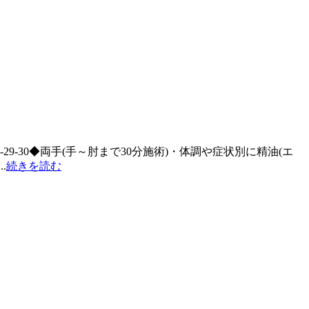
9-30◆両手(手～肘まで30分施術)・体調や症状別に精油(エ
.
続きを読む