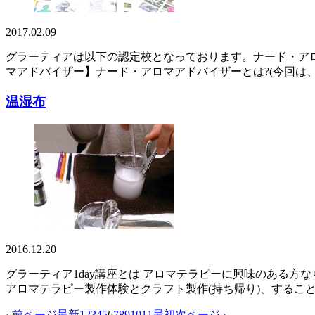
2017.02.09
グラーティアは以下の認定校となっております。ナード・ア
マアドバイザー】ナード・アロマアドバイザーとは?(今回は、
温湿布
2016.12.20
グラーティア1day講座とは アロマテラピーに興味のある
アロマテラピー製作体験とクラフト製作(持ち帰り)、することが出
‹ 前ページ
最新
1
2
3
4
5
6
7
8
9
10
11
最初
次ページ ›