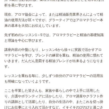
析を基に学びます。
現在、アロマ協会によって、または精油販売業界さんによって精
油の使用方法が区々ですが、グラーティアではアロマテラピー本
来の基本を大切にお伝えしています。
先ず初めのレッスン1～5では、アロマテラピーと精油の基礎知識
と理論を中心に学びます。
講座内容の中盤になり、レッスン6から徐々に実践で活かすアロ
マテラピーを学び、ブレンドの練習を重ね、精油の使用に慣れて
いきます。だんだん意図する精油ブレンドが出来るようになりま
す。
レッスンを重ねる毎に、少しずつ自分のアロマテラピーの活用法
も明確になっていくようです。
ここを卒業した皆さんも、家族や暮らしの中で上手に活用した
り、介護やボランティアに活かしたり、アロマ講座やクラフト作
りの講師として活躍したり、自分の生活の中、またこれを切っ掛
けにお仕事にとり入れて活かすなど、イキイキのびのびと過ごさ