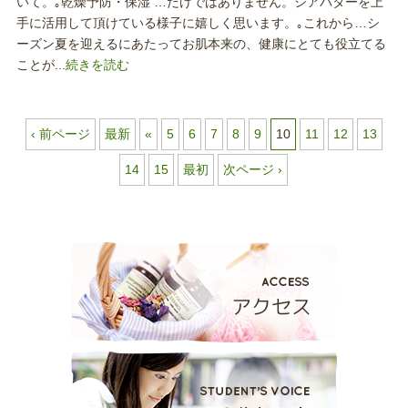
いて。｡乾燥予防・保湿 …だけではありません。シアバターを上
手に活用して頂けている様子に嬉しく思います。｡これから…シ
ーズン夏を迎えるにあたってお肌本来の、健康にとても役立てる
ことが...
続きを読む
‹ 前ページ
最新
«
5
6
7
8
9
10
11
12
13
14
15
最初
次ページ ›