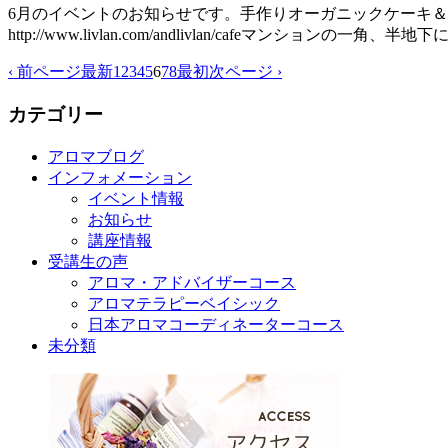
6月のイベントのお知らせです。手作りオーガニックケーキ
http://www.livlan.com/andlivlan/cafeマンショ
‹ 前ページ
最新
1
2
3
4
5
6
7
8
最初
次ページ ›
カテゴリー
アロマブログ
インフォメーション
イベント情報
お知らせ
講座情報
受講生の声
アロマ・アドバイザーコース
アロマテラピーベイシック
日本アロマコーディネーターコース
未分類